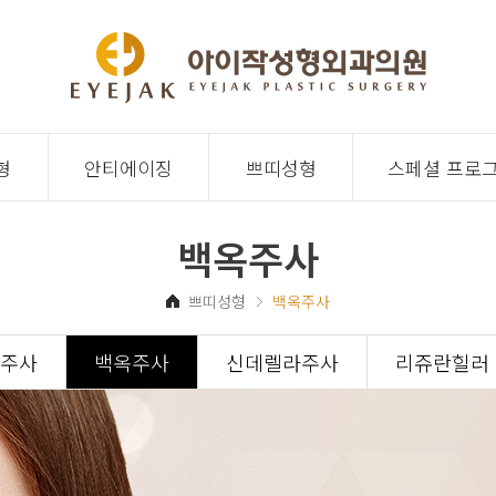
형
안티에이징
쁘띠성형
스페셜 프로
백옥주사
쁘띠성형
백옥주사
주사
백옥주사
신데렐라주사
리쥬란힐러