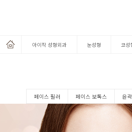
아이작 성형외과
눈성형
코성
온라인 상담
페이스 필러
페이스 보톡스
윤곽
온라인 예약
공지사항