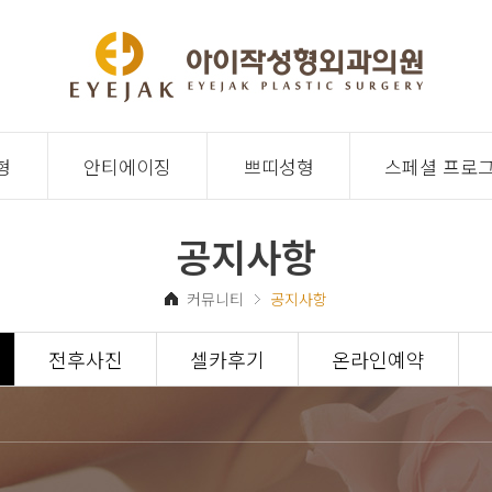
형
안티에이징
쁘띠성형
스페셜 프로
공지사항
커뮤니티
공지사항
전후사진
셀카후기
온라인예약